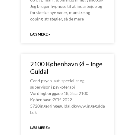
Jeg bruger hypnose til at indarbejde og
forstærke nye vaner, mønstre og
coping-strategier, så de mere
LÆS MERE »
2100 København Ø – Inge
Guldal
Cand.psych. aut. specialist og
supervisor i psykoterapi
Vordingborggade 18, 3.sal2100
København ØTlf. 2022
5720inge@ingeguldal.dkwww.ingegulda
l.dk
LÆS MERE »