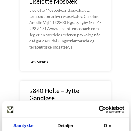
Liselotte Mosbæk
Liselotte Mosbækcand.psych.aut.,
terapeut og erhvervspsykolog Caroline
Amalie Vej 1132800 Kgs. Lyngby M: +45
2989 1717www.liselottemosbaek.com
Jeg er en særdeles erfaren psykolog når
det gælder udviklingsorienterede og
terapeutiske indsatser. I
LÆS MERE »
2840 Holte – Jytte
Gandløse
Cand. Psych., autoriseret supervisor og
specialist i psykoterapi og
børneneuropsykologi Jytte Gandløse
Holte Midtpunkt 23, 3. sal, 2840 Holte
Samtykke
Detaljer
Om