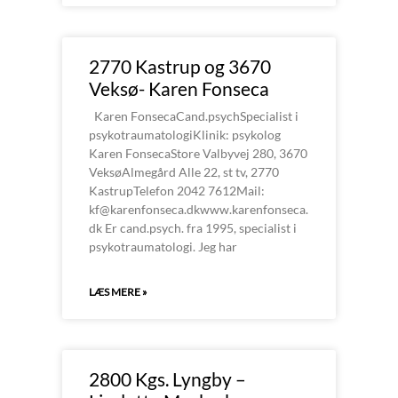
2770 Kastrup og 3670
Veksø- Karen Fonseca
Karen FonsecaCand.psychSpecialist i
psykotraumatologiKlinik: psykolog
Karen FonsecaStore Valbyvej 280, 3670
VeksøAlmegård Alle 22, st tv, 2770
KastrupTelefon 2042 7612Mail:
kf@karenfonseca.dkwww.karenfonseca.
dk Er cand.psych. fra 1995, specialist i
psykotraumatologi. Jeg har
LÆS MERE »
2800 Kgs. Lyngby –