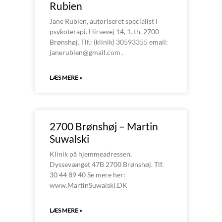
Rubien
Jane Rubien, autoriseret specialist i
psykoterapi. Hirsevej 14, 1. th. 2700
Brønshøj. Tlf.: (klinik) 30593355 email:
janerubien@gmail.com .
LÆS MERE »
2700 Brønshøj – Martin
Suwalski
Klinik på hjemmeadressen.
Dyssevænget 47B 2700 Brønshøj. Tlf.
30 44 89 40 Se mere her:
www.MartinSuwalski.DK
LÆS MERE »