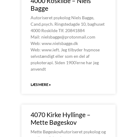
4000 Roskilde – Niels
Bagge
Autoriseret psykolog Niels Bagge,
Cand.psych. Ringstedagde 10, baghuset
4000 Roskilde Tlf. 20841884
Mail: nielsbagge@protonmail.com
Web: www.nielsbagge.dk
Web: www.ieft. Jeg tilbyder hypnose
selvstændigt eller som en del af
psykoterapi. Siden 1900’erne har jeg
anvendt
LÆS MERE »
4070 Kirke Hyllinge –
Mette Bøgeskov
Mette BøgeskovAutoriseret psykolog og