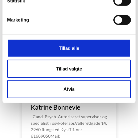
Statistik
Marketing
2920 Charlottenlund –
Susanne Gaun
Susanne Gaun Kirkevej 9 D 2920
Charlottenlund Mobil: 61 30 50 39 E-
Tillad alle
mail: susanne.gaun@gmail.com
Tillad valgte
LÆS MERE »
Afvis
2969 Rungsted Kyst –
Katrine Bonnevie
Cand. Psych. Autoriseret supervisor og
specialist i psykoterapi.Vallerødgade 14,
2960 Rungsted KystTlf. nr.:
61689050Mail: