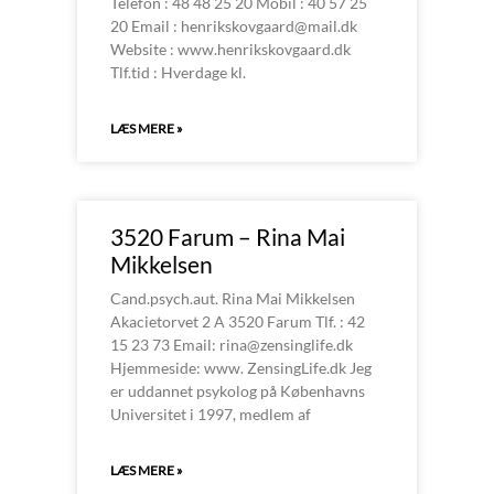
Telefon : 48 48 25 20 Mobil : 40 57 25
20 Email : henrikskovgaard@mail.dk
Website : www.henrikskovgaard.dk
Tlf.tid : Hverdage kl.
LÆS MERE »
3520 Farum – Rina Mai
Mikkelsen
Cand.psych.aut. Rina Mai Mikkelsen
Akacietorvet 2 A 3520 Farum Tlf. : 42
15 23 73 Email: rina@zensinglife.dk
Hjemmeside: www. ZensingLife.dk Jeg
er uddannet psykolog på Københavns
Universitet i 1997, medlem af
LÆS MERE »