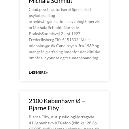
Michala Schmidt
Cand.psych. autoriseret Specialist i
psykoterapi og
arbejds/organisationspsykologiSupervis
orMichala Schmidt Narrativ
PraksisSuomisvej 2 – st.1927
Frederiksberg Tlf.: 51513024Mail:
michalas@c.dk Cand.psych. fra 1989 og
mangeårig erfaring indenfor det kliniske
område, hypnose og traumebehandling.
LÆS MERE »
2100 København Ø –
Bjarne Eiby
Bjarne Eiby, Aut. psykologNørregade
41København KTelefon (klinik) : 28 36
63 09E-mail : jobmail.bjarne@yahoo.dk