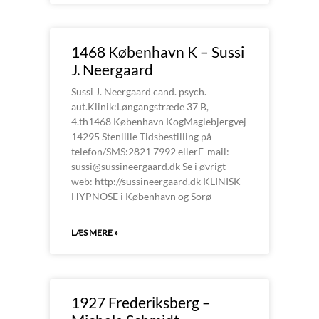
1468 København K – Sussi
J. Neergaard
Sussi J. Neergaard cand. psych.
aut.Klinik:Løngangstræde 37 B,
4.th1468 København KogMaglebjergvej
14295 Stenlille Tidsbestilling på
telefon/SMS:2821 7992 ellerE-mail:
sussi@sussineergaard.dk Se i øvrigt
web: http://sussineergaard.dk KLINISK
HYPNOSE i København og Sorø
LÆS MERE »
1927 Frederiksberg –