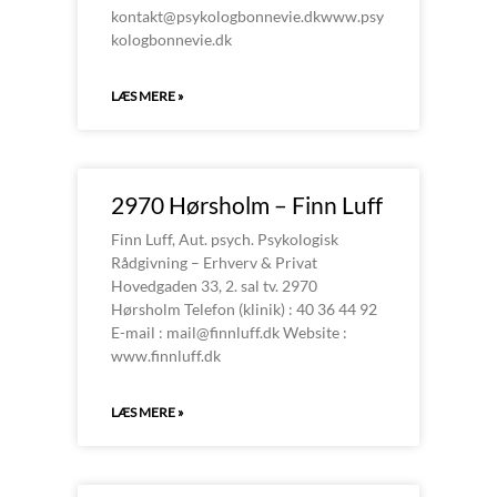
kontakt@psykologbonnevie.dkwww.psy
kologbonnevie.dk
LÆS MERE »
2970 Hørsholm – Finn Luff
Finn Luff, Aut. psych. Psykologisk
Rådgivning – Erhverv & Privat
Hovedgaden 33, 2. sal tv. 2970
Hørsholm Telefon (klinik) : 40 36 44 92
E-mail : mail@finnluff.dk Website :
www.finnluff.dk
LÆS MERE »