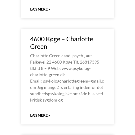
LÆS MERE »
4600 Køge – Charlotte
Green
Charlotte Green cand. psych., aut.
Falkevej 22 4600 Køge Tlf. 26817395
tlf.tid 8 – 9 Web: www.psykolog-
charlotte-green.dk
Email: psykologcharlottegreen@gmail.c
om Jeg mange års erfaring indenfor det
sundhedspsykologiske område bl.a. ved
kritisk sygdom og
LÆS MERE »