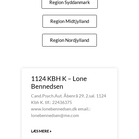
Region Syddanmark
Region Midtjylland
Region Nordjylland
1124 KBH K – Lone
Bennedsen
Cand.Psych.Aut. Åbenrå 29, 2.sal. 1124
Kbh K. tlf.: 22436375
www.lonebennedsen.dk email.:
lonebennedsen@me.com
LÆS MERE »