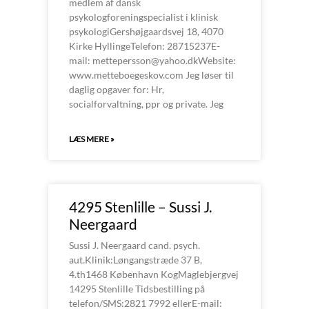
medlem af dansk
psykologforeningspecialist i klinisk
psykologiGershøjgaardsvej 18, 4070
Kirke HyllingeTelefon: 28715237E-
mail: mettepersson@yahoo.dkWebsite:
www.metteboegeskov.com Jeg løser til
daglig opgaver for: Hr,
socialforvaltning, ppr og private. Jeg
LÆS MERE »
4295 Stenlille – Sussi J.
Neergaard
Sussi J. Neergaard cand. psych.
aut.Klinik:Løngangstræde 37 B,
4.th1468 København KogMaglebjergvej
14295 Stenlille Tidsbestilling på
telefon/SMS:2821 7992 ellerE-mail: