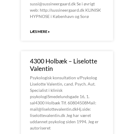
sussi@sussineergaard.dk Se i øvrigt
web: http://sussineergaard.dk KLINISK
HYPNOSE i København og Sorø
LÆS MERE »
4300 Holbæk – Liselotte
Valentin
Psykologisk konsultation v/Psykolog
Liselotte Valentin, cand. Psych. Aut.
Specialist i klinisk
psykologiSmedelundsgade 16, 1.
sal4300 Holbæk Tlf. 60804508Mail:
mail@liselottevalentin.dkHj.side:
liselottevalentin.dk Jeg har været
uddannet psykolog siden 1994. Jeg er
autoriseret