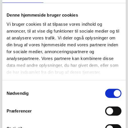
Tlf.: 30536953 tlf. tid dgl. 8.30-9.00
Email : mail@psykologjg.dk Jeg er
Denne hjemmeside bruger cookies
LÆS MERE »
Vi bruger cookies til at tilpasse vores indhold og
annoncer, til at vise dig funktioner til sociale medier og til
at analysere vores trafik. Vi deler også oplysninger om
din brug af vores hjemmeside med vores partnere inden
2860 Søborg – Louise
for sociale medier, annonceringspartnere og
Svendsen
analysepartnere. Vores partnere kan kombinere disse
data med andre oplysninger, du har givet dem, eller som
Louise Svendsen, cand.psych. Søborg
Torv 12 2860 Søborg tlf. 2624 4064
de har indsamlet fra din brug af deres tjenester.
mail: LS@LSRT.dk web:
www.lsrt.dkwww.lsrt.dk/kursuswww.na
Samtykkevalg
rm.dkhttp://dk.linkedin.com/in/louisesv
Nødvendig
endsen/en Jeg modtager klienter med
henvisning fra egen læge, der berettiger
til tilskud samt fra mange
Præferencer
LÆS MERE »