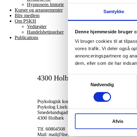
Hypnosens historie
Kurser og arrangementer
Samtykke
Bliv medlem
Om PSKH
Vedtægter
Denne hjemmeside bruger c
Handelsbetingelser
Publications
Vi bruger cookies til at tilpas
vores trafik. Vi deler også 
annonceringspartnere og anal
dem, eller som de har indsaml
4300 Holbæk – Liselotte Valenti
Samtykkevalg
Nødvendig
Psykologisk konsultation v/
Psykolog Liselotte Valentin, cand. Psych. Aut. Speci
Smedelundsgade 16, 1. sal
4300 Holbæk
Afvis
Tlf. 60804508
Mail: mail@liselottevalentin.dk