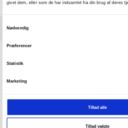
givet dem, eller som de har indsamlet fra din brug af deres tj
Samtykkevalg
© 2026 - PSKH | All rights reserved
Nødvendig
Designed by
Network Media
Præferencer
Statistik
Marketing
Tillad alle
Tillad valgte