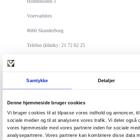
Holmekollen 1
Voervadsbro
8660 Skanderborg
Telefon (klinik) : 21 72 02 25
E-mail :
Jannie@kildested.dk
website :
www.kildested.dk
Samtykke
Detaljer
Bemærkninger : Arbejder både med børn
og voksne.
Denne hjemmeside bruger cookies
Vi bruger cookies til at tilpasse vores indhold og annoncer, til 
Er tilsluttet sygesikringen.
sociale medier og til at analysere vores trafik. Vi deler også
vores hjemmeside med vores partnere inden for sociale med
analysepartnere. Vores partnere kan kombinere disse data m